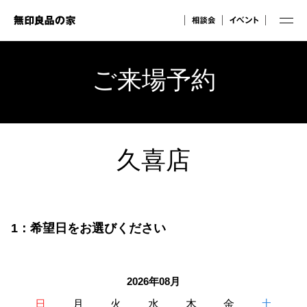
ご来場予約
久喜店
1：希望日をお選びください
2026年08月
日
月
火
水
木
金
土