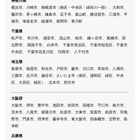
神奈川県
横浜市、川崎市、相模原市（南区・中央区・緑区の一部）、大和市、
藤沢市、茅ヶ崎市、鎌倉市、逗子市、葉山町、横須賀市、三浦市、平
塚市、海老名市、綾瀬市、座間市、寒川町
千葉県
松戸市、 市川市、 浦安市、 流山市、 柏市、 鎌ヶ谷市、 船橋市、習
志野市、 我孫子市、 白井市、 千葉市美浜区、 千葉市稲毛区、千葉市
中央区、 千葉市花見川区、 印西市、 八千代市
埼玉県
新座市、朝霞市、和光市、戸田市、蕨市、川口市、草加市、八潮市、
三郷市、吉川市、越谷市、さいたま市（南区、浦和区、緑区、中央
区、大宮区、桜区）、志木市、所沢市
大阪府
大阪市、堺市、豊中市、池田市、吹田市、高槻市、守口市、枚方市、
茨木市、八尾市、寝屋川市、松原市、大東市、箕面市、柏原市、羽曳
野市、門真市、摂津市、藤井寺市、東大阪市、四条畷市、交野市、島
本町
兵庫県