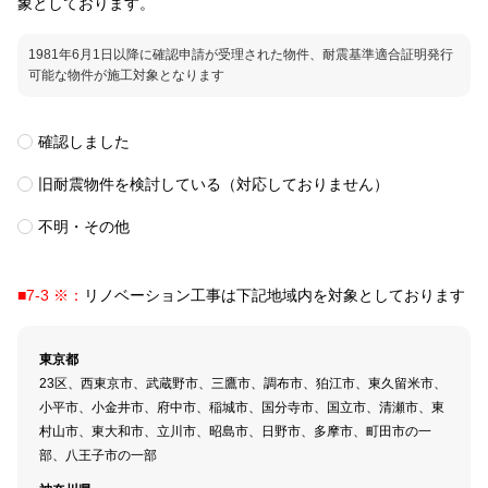
象としております。
1981年6月1日以降に確認申請が受理された物件、耐震基準適合証明発行
可能な物件が施工対象となります
確認しました​
旧耐震物件を検討している（対応しておりません）
不明・その他​
■7-3 ※：
リノベーション工事は下記地域内を対象としております
東京都
23区、西東京市、武蔵野市、三鷹市、調布市、狛江市、東久留米市、
小平市、小金井市、府中市、稲城市、国分寺市、国立市、清瀬市、東
村山市、東大和市、立川市、昭島市、日野市、多摩市、町田市の一
部、八王子市の一部